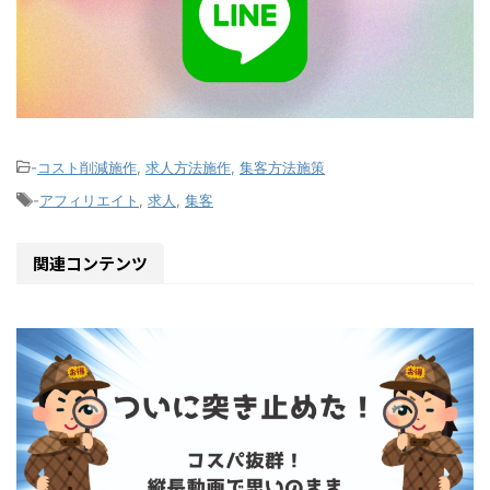
-
コスト削減施作
,
求人方法施作
,
集客方法施策
-
アフィリエイト
,
求人
,
集客
関連コンテンツ