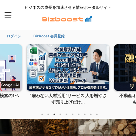
ビジネスの成長を加速させる情報ポータルサイト
ログイン
Bizboost 会員登録
人を増やさ
不動産オーナー向け｜手元資金ゼロで
人が集ま
も、物件の価値は上げ...